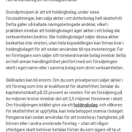
Grundprincipen är att ett holdingbolag, under vissa
förutsättningar, kan sälja aktier i ett dotterbolag helt skattefritt.
Detta gäller så kallade näringsbetingade andelar, vilket i
praktiken innebär att holdingbolaget äger aktier i ett bolag där
verksamheten bedrivs. När holdingbolaget säljer dessa aktier
beskattas inte vinsten, utan hela köpeskillingen kan finnas kvar i
holdingbolaget för att sedan användas till nya investeringar. För
en företagare som säljer sitt rörelsedrivande bolag innebär detta
en helt annan handlingsfrihet jämfört med om försäljningen
skett i eget namn eller i samma bolag som drivit verksamheten.
Skillnaden kan bli enorm. Om du som privatperson säljer aktier i
ett företag som inte är kvalificerat för skattefrihet, betalar du
kapitalvinstskatt på 25 procent av vinsten. För en försäljning på
tio miljoner kronor innebär det att 2,5 miljoner försvinner i skatt.
Om försäljningen istället görs via ett
holdingbolag
, och villkoren
för skattefrihet är uppfyllda, kan hela beloppet stanna i bolaget.
Pengarna kan sedan användas för att investera i fastigheter, på
börsen eller i andra onoterade företag – utan att någon
ytterligare skatt behöver betalas förrän du som ägare vill ta ut