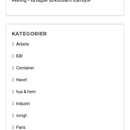
Relining – så slipper du kostsamt stambyte
KATEGORIER
Arbete
Båt
Container
Havet
hus & hem
Industri
övrigt
Paris