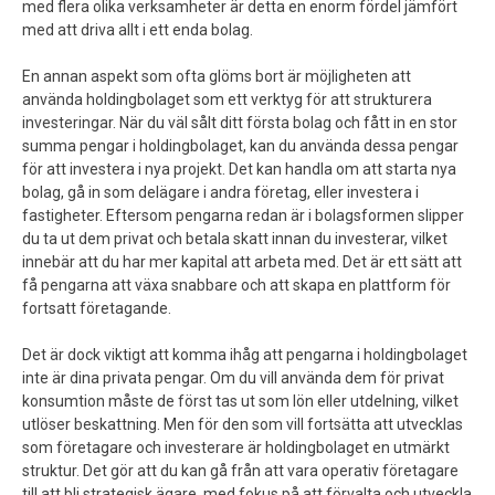
med flera olika verksamheter är detta en enorm fördel jämfört
med att driva allt i ett enda bolag.
En annan aspekt som ofta glöms bort är möjligheten att
använda holdingbolaget som ett verktyg för att strukturera
investeringar. När du väl sålt ditt första bolag och fått in en stor
summa pengar i holdingbolaget, kan du använda dessa pengar
för att investera i nya projekt. Det kan handla om att starta nya
bolag, gå in som delägare i andra företag, eller investera i
fastigheter. Eftersom pengarna redan är i bolagsformen slipper
du ta ut dem privat och betala skatt innan du investerar, vilket
innebär att du har mer kapital att arbeta med. Det är ett sätt att
få pengarna att växa snabbare och att skapa en plattform för
fortsatt företagande.
Det är dock viktigt att komma ihåg att pengarna i holdingbolaget
inte är dina privata pengar. Om du vill använda dem för privat
konsumtion måste de först tas ut som lön eller utdelning, vilket
utlöser beskattning. Men för den som vill fortsätta att utvecklas
som företagare och investerare är holdingbolaget en utmärkt
struktur. Det gör att du kan gå från att vara operativ företagare
till att bli strategisk ägare, med fokus på att förvalta och utveckla