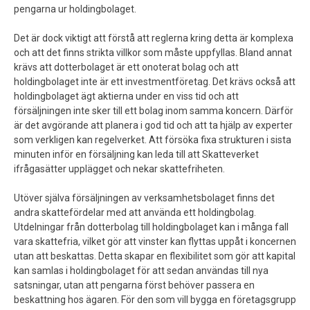
pengarna ur holdingbolaget.
Det är dock viktigt att förstå att reglerna kring detta är komplexa
och att det finns strikta villkor som måste uppfyllas. Bland annat
krävs att dotterbolaget är ett onoterat bolag och att
holdingbolaget inte är ett investmentföretag. Det krävs också att
holdingbolaget ägt aktierna under en viss tid och att
försäljningen inte sker till ett bolag inom samma koncern. Därför
är det avgörande att planera i god tid och att ta hjälp av experter
som verkligen kan regelverket. Att försöka fixa strukturen i sista
minuten inför en försäljning kan leda till att Skatteverket
ifrågasätter upplägget och nekar skattefriheten.
Utöver själva försäljningen av verksamhetsbolaget finns det
andra skattefördelar med att använda ett holdingbolag.
Utdelningar från dotterbolag till holdingbolaget kan i många fall
vara skattefria, vilket gör att vinster kan flyttas uppåt i koncernen
utan att beskattas. Detta skapar en flexibilitet som gör att kapital
kan samlas i holdingbolaget för att sedan användas till nya
satsningar, utan att pengarna först behöver passera en
beskattning hos ägaren. För den som vill bygga en företagsgrupp