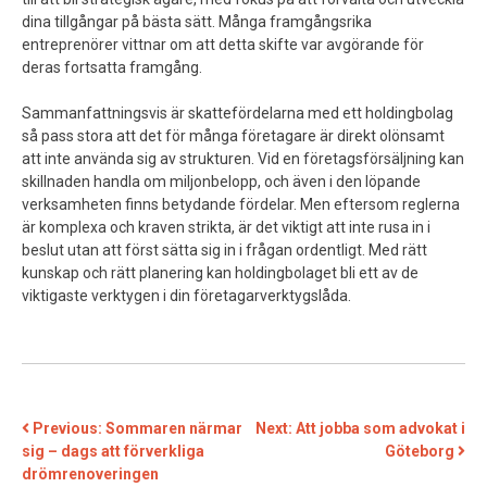
dina tillgångar på bästa sätt. Många framgångsrika
entreprenörer vittnar om att detta skifte var avgörande för
deras fortsatta framgång.
Sammanfattningsvis är skattefördelarna med ett holdingbolag
så pass stora att det för många företagare är direkt olönsamt
att inte använda sig av strukturen. Vid en företagsförsäljning kan
skillnaden handla om miljonbelopp, och även i den löpande
verksamheten finns betydande fördelar. Men eftersom reglerna
är komplexa och kraven strikta, är det viktigt att inte rusa in i
beslut utan att först sätta sig in i frågan ordentligt. Med rätt
kunskap och rätt planering kan holdingbolaget bli ett av de
viktigaste verktygen i din företagarverktygslåda.
INLÄGGSNAVIGERING
Previous:
Sommaren närmar
Next:
Att jobba som advokat i
sig – dags att förverkliga
Göteborg
drömrenoveringen