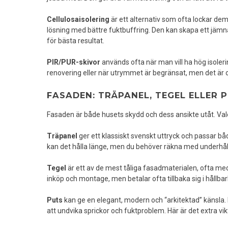
Cellulosaisolering
är ett alternativ som ofta lockar dem
lösning med bättre fuktbuffring. Den kan skapa ett jämn
för bästa resultat.
PIR/PUR-skivor
används ofta när man vill ha hög isoler
renovering eller när utrymmet är begränsat, men det är o
FASADEN: TRÄPANEL, TEGEL ELLER 
Fasaden är både husets skydd och dess ansikte utåt. Vale
Träpanel
ger ett klassiskt svenskt uttryck och passar b
kan det hålla länge, men du behöver räkna med underhåll
Tegel
är ett av de mest tåliga fasadmaterialen, ofta med
inköp och montage, men betalar ofta tillbaka sig i hållbarh
Puts
kan ge en elegant, modern och “arkitektad” känsla.
att undvika sprickor och fuktproblem. Här är det extra vik