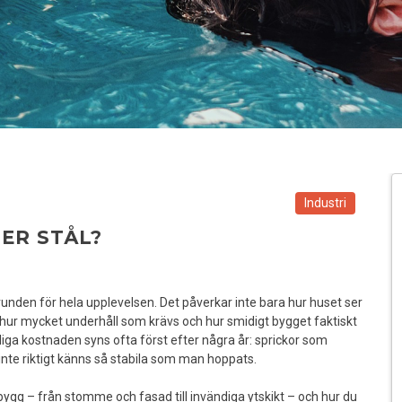
Industri
ER STÅL?
 grunden för hela upplevelsen. Det påverkar inte bara hur huset ser
r, hur mycket underhåll som krävs och hur smidigt bygget faktiskt
liga kostnaden syns ofta först efter några år: sprickor som
 inte riktigt känns så stabila som man hoppats.
 bygg – från stomme och fasad till invändiga ytskikt – och hur du