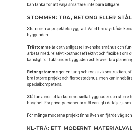
kan tänka för att välja smartare, inte bara billigare.
STOMMEN: TRÄ, BETONG ELLER STÅL
Stommen är projektets ryggrad. Valet här styr både konstr
byggnaden.
Trästomme
är det vanligaste i svenska småhus och fung
arbeta med, relativt kostnadseffektivt och flexibelt om d
känsligt för fukt under byggtiden och kräver bra planering,
Betongstomme
ger en tung och massiv konstruktion, oft
bra i större projekt och flerbostadshus, men kan innebär
specialkompetens.
Stål
används ofta i kommersiella byggnader och större h
bärighet. För privatpersoner är stål vanligt i detaljer, som
För många moderna projekt finns även en fjärde väg som b
KL-TRÄ: ETT MODERNT MATERIALVA