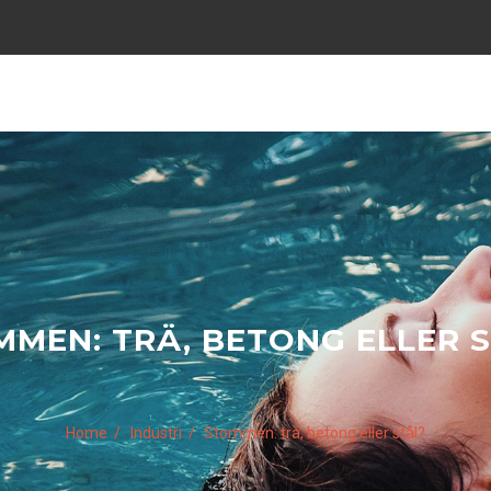
MEN: TRÄ, BETONG ELLER 
Home
Industri
Stommen: trä, betong eller stål?