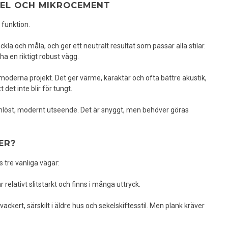
NEL OCH MIKROCEMENT
 funktion.
kla och måla, och ger ett neutralt resultat som passar alla stilar.
 ha en riktigt robust vägg.
 i moderna projekt. Det ger värme, karaktär och ofta bättre akustik,
det inte blir för tungt.
mlöst, modernt utseende. Det är snyggt, men behöver göras
ER?
s tre vanliga vägar:
 relativt slitstarkt och finns i många uttryck.
vackert, särskilt i äldre hus och sekelskiftesstil. Men plank kräver