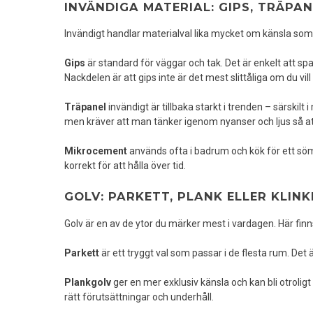
INVÄNDIGA MATERIAL: GIPS, TRÄPA
Invändigt handlar materialval lika mycket om känsla som
Gips
är standard för väggar och tak. Det är enkelt att spac
Nackdelen är att gips inte är det mest slittåliga om du vill
Träpanel
invändigt är tillbaka starkt i trenden – särskilt
men kräver att man tänker igenom nyanser och ljus så att 
Mikrocement
används ofta i badrum och kök för ett sö
korrekt för att hålla över tid.
GOLV: PARKETT, PLANK ELLER KLINK
Golv är en av de ytor du märker mest i vardagen. Här finn
Parkett
är ett tryggt val som passar i de flesta rum. Det är
Plankgolv
ger en mer exklusiv känsla och kan bli otroligt 
rätt förutsättningar och underhåll.