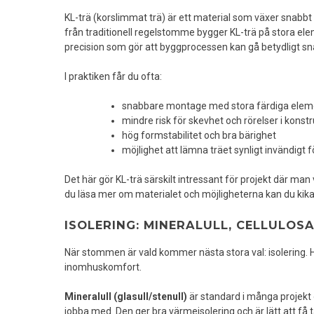
KL-trä (korslimmat trä) är ett material som växer snabbt i S
från traditionell regelstomme bygger KL-trä på stora elem
precision som gör att byggprocessen kan gå betydligt s
I praktiken får du ofta:
snabbare montage med stora färdiga elem
mindre risk för skevhet och rörelser i konst
hög formstabilitet och bra bärighet
möjlighet att lämna träet synligt invändigt
Det här gör KL-trä särskilt intressant för projekt där man 
du läsa mer om materialet och möjligheterna kan du kika
ISOLERING: MINERALULL, CELLULOSA
När stommen är vald kommer nästa stora val: isolering. 
inomhuskomfort.
Mineralull (glasull/stenull)
är standard i många projekt 
jobba med. Den ger bra värmeisolering och är lätt att få 