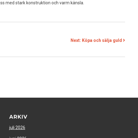
ess med stark konstruktion och varm känsla.
Next:
Köpa och sälja guld
ARKIV
juli 2026