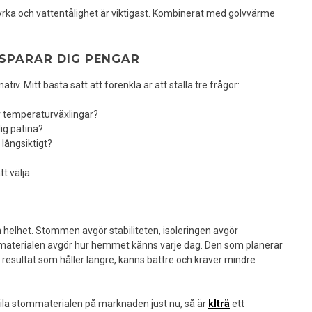
styrka och vattentålighet är viktigast. Kombinerat med golvvärme
 SPARAR DIG PENGAR
ativ. Mitt bästa sätt att förenkla är att ställa tre frågor:
ler temperaturväxlingar?
lig patina?
r långsiktigt?
t välja.
 helhet. Stommen avgör stabiliteten, isoleringen avgör
 materialen avgör hur hemmet känns varje dag. Den som planerar
t resultat som håller längre, känns bättre och kräver mindre
bila stommaterialen på marknaden just nu, så är
klträ
ett