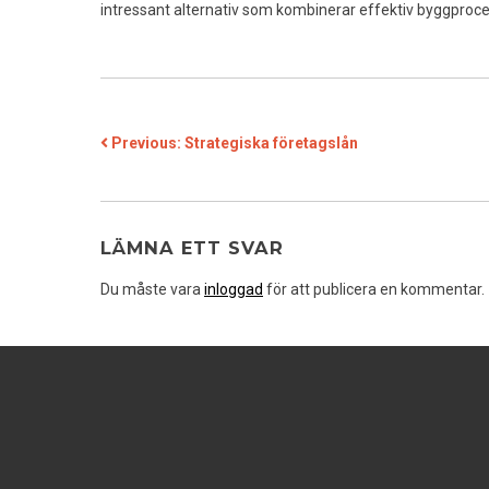
intressant alternativ som kombinerar effektiv byggproc
INLÄGGSNAVIGERING
Previous:
Strategiska företagslån
LÄMNA ETT SVAR
Du måste vara
inloggad
för att publicera en kommentar.