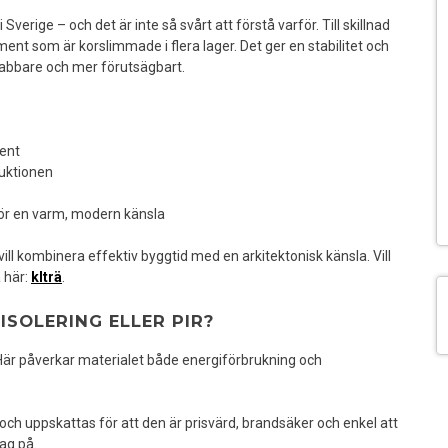
verige – och det är inte så svårt att förstå varför. Till skillnad
ent som är korslimmade i flera lager. Det ger en stabilitet och
nabbare och mer förutsägbart.
ent
ruktionen
 för en varm, modern känsla
vill kombinera effektiv byggtid med en arkitektonisk känsla. Vill
 här:
klträ
.
ISOLERING ELLER PIR?
Här påverkar materialet både energiförbrukning och
och uppskattas för att den är prisvärd, brandsäker och enkel att
tag på.