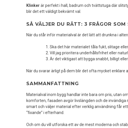
Klinker
är perfekt i hall, badrum och tvättstuga där slit
blir det ett väldigt bekvämt val.
SÅ VÄLJER DU RÄTT: 3 FRÅGOR SOM
När du står inför materialval är det lätt att drunkna i altern
Ska det här materialet tåla fukt, slitage el
Vill jag prioritera underhållsfrihet eller natur
Är det viktigast att bygga snabbt, billigt elle
När du svarar ärligt på dem blir det ofta mycket enklare at
SAMMANFATTNING
Materialval inom bygg handlar inte bara om pris, utan om
komforten, fasaden avgör livslängden och de invändiga
smart och väljer material efter verklig användning får et
“fixande” i efterhand.
Och om du vill utforska ett av de mest moderna och sta