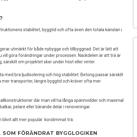
?
uktionens stabilitet, byggtid och ofta även den totala känslan i
erar utmärkt för både nybygge och tillbyggnad. Det är lätt att
u vill göra förändringar under processen. Nackdelen är att trä är
 särskilt om projektet sker under höst eller vinter.
a med bra ljudisolering och hög stabilitet. Betong passar särskilt
a mer transporter, längre byggtid och kräver ofta mer
allkonstruktioner där man vill ha långa spännvidder och maximal
 balkar, pelare eller bärande delar i renoveringar.
livit allt mer populär: korslimmat trä.
L SOM FÖRÄNDRAT BYGGLOGIKEN